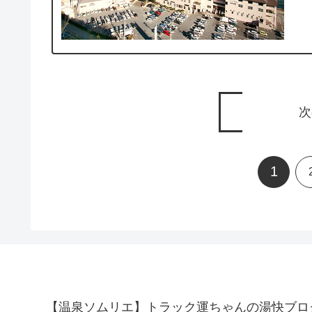
次
1
【温泉ソムリエ】トラック運ちゃんの湯快ブロ