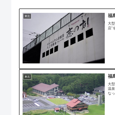
福
東北
大型
店”
福
東北
大型
温泉
な