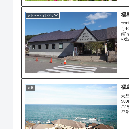
福
タトゥー・イレズミOK
大型
ら4
館”
の
福
東北
大型
50
泉”
浴