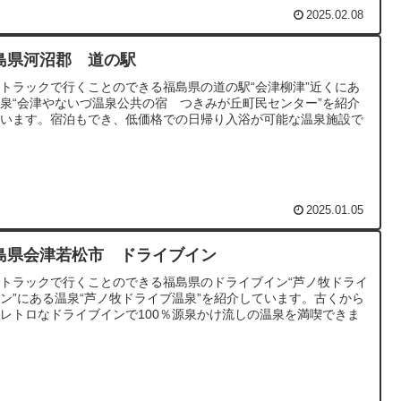
2025.02.08
島県河沼郡 道の駅
トラックで行くことのできる福島県の道の駅“会津柳津”近くにあ
泉“会津やないづ温泉公共の宿 つきみが丘町民センター”を紹介
ています。宿泊もでき、低価格での日帰り入浴が可能な温泉施設で
。
2025.01.05
島県会津若松市 ドライブイン
トラックで行くことのできる福島県のドライブイン“芦ノ牧ドライ
ン”にある温泉“芦ノ牧ドライブ温泉”を紹介しています。古くから
レトロなドライブインで100％源泉かけ流しの温泉を満喫できま
。