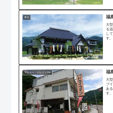
福
東北
大型
る温
し
す
福
タトゥー・イレズミOK
大型
ブイ
ある
す