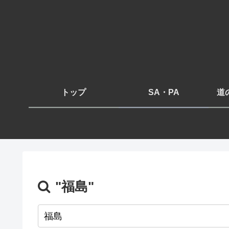
トップ
SA・PA
道
"福島"