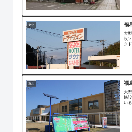
福
東北
大
設“
ク
福
東北
大型
施設
い