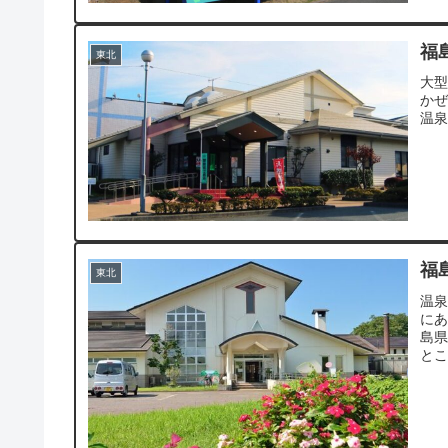
福
東北
大型
かぜ
温
福
東北
温
にあ
島県
とこ