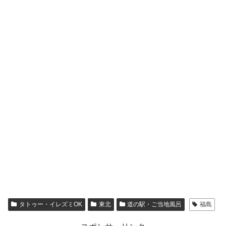
タトゥー・イレズミOK
東北
道の駅・ご当地風呂
福島