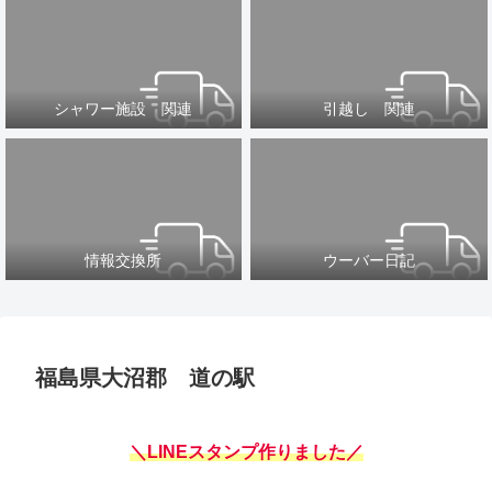
シャワー施設 関連
引越し 関連
情報交換所
ウーバー日記
福島県大沼郡 道の駅
＼LINEスタンプ作りました／