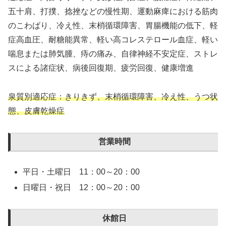
五十肩、打撲、捻挫などの慢性期、運動麻痺における筋肉
のこわばり、冷え性、末梢循環障害、胃腸機能の低下、軽
症高血圧、耐糖能異常、軽い高コレステロール血症、軽い
喘息または肺気腫、痔の痛み、自律神経不安定症、ストレ
スによる諸症状、病後回復期、疲労回復、健康増進
泉質別適応症：きりきず、末梢循環障害、冷え性、うつ状
態、皮膚乾燥症
営業時間
平日・土曜日 11：00～20：00
日曜日・祝日 12：00～20：00
休館日