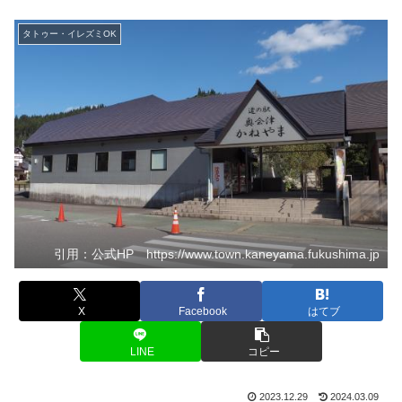
タトゥー・イレズミOK
引用：公式HP https://www.town.kaneyama.fukushima.jp
X
Facebook
はてブ
LINE
コピー
2023.12.29
2024.03.09