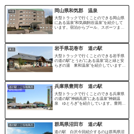
岡山県和気郡 温泉
中国
大型トラックで行くことのできる岡山県
にある温泉“和気鵜飼谷温泉”を紹介して
います。宿泊からプール、スポーツまで
楽しむことのできる複合施設となってい
ます。
岩手県花巻市 道の駅
東北
大型トラックで行くことのできる岩手県
の道の駅“とうわ”にある温泉“花と緑と安
らぎの湯 東和温泉”を紹介しています。
100％源泉かけ流しの温泉で東北では唯
一のかけ流しの炭酸泉もあります。
兵庫県豊岡市 道の駅
道の駅・ご当地風呂
大型トラックで行くことのできる兵庫県
の道の駅“神鍋高原”にある温泉“神鍋温
泉 ゆとろぎ”を紹介しています。豊岡市
南東部のスキー場の多い地域の道の駅で
す。
群馬県沼田市 道の駅
道の駅・ご当地風呂
道の駅 白沢今回紹介するのは群馬県沼