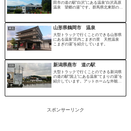
田市の道の駅“白沢”にある温泉“白沢高原
温泉 望郷の湯”です。群馬県北東部の武
尊山と赤城山の山間部を通る国道120号
線近くにある道の駅です。→群馬県(周
辺)の入浴施設一覧はこちら引用：公式
HP 引用：公式...
山形県鶴岡市 温泉
東北
大型トラックで行くことのできる山形県
にある温泉“庄内こまぎの里 天然温泉
こまぎの湯”を紹介しています。
新潟県燕市 道の駅
北陸
大型トラックで行くことのできる新潟県
の道の駅“国上”にある温泉“てまりの湯”を
紹介しています。アットホームな外観の
癒される温泉です。
スポンサーリンク