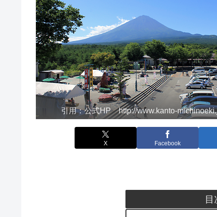
引用：公式HP http://www.kanto-michinoeki.j
X
Facebook
目