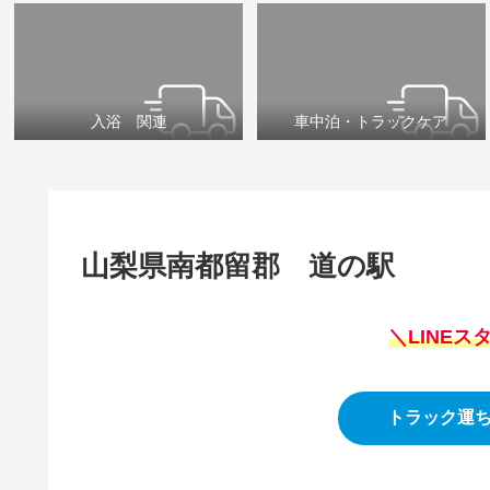
入浴 関連
車中泊・トラックケア
山梨県南都留郡 道の駅
＼LINE
トラック運