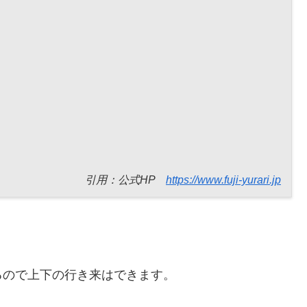
引用：公式HP
https://www.fuji-yurari.jp
るので上下の行き来はできます。