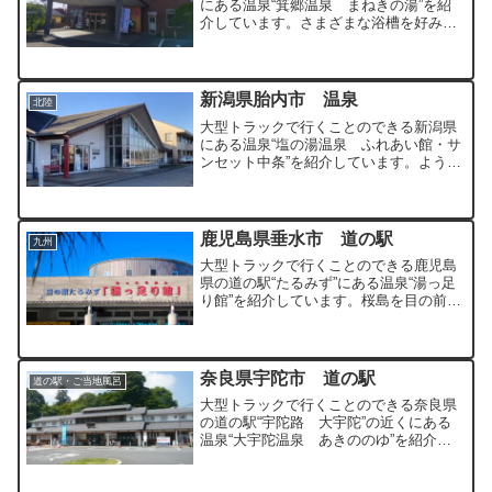
にある温泉“箕郷温泉 まねきの湯”を紹
介しています。さまざまな浴槽を好みで
利用することのできる温泉となっていま
す。
新潟県胎内市 温泉
北陸
大型トラックで行くことのできる新潟県
にある温泉“塩の湯温泉 ふれあい館・サ
ンセット中条”を紹介しています。よう素
や鉄を多く含むナトリウム-塩化物強塩泉
を100％源泉かけ流している温泉です。
鹿児島県垂水市 道の駅
九州
大型トラックで行くことのできる鹿児島
県の道の駅“たるみず”にある温泉“湯っ足
り館”を紹介しています。桜島を目の前に
臨む道の駅です。
奈良県宇陀市 道の駅
道の駅・ご当地風呂
大型トラックで行くことのできる奈良県
の道の駅“宇陀路 大宇陀”の近くにある
温泉“大宇陀温泉 あきののゆ”を紹介し
ています。pH値高めのアルカリ性の美肌
の湯が自慢の温泉です。