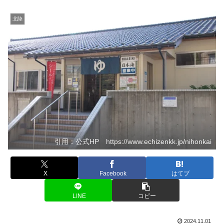
北陸
引用：公式HP https://www.echizenkk.jp/nihonkai
X
Facebook
はてブ
LINE
コピー
2024.11.01