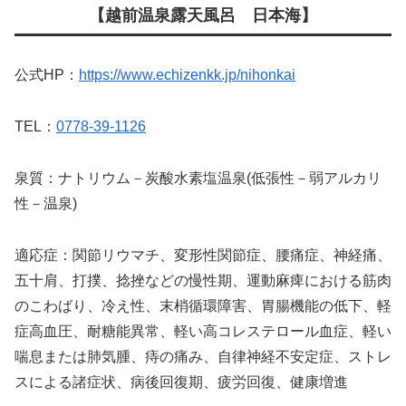
【越前温泉露天風呂 日本海】
公式HP：
https://www.echizenkk.jp/nihonkai
TEL：
0778-39-1126
泉質：ナトリウム－炭酸水素塩温泉(低張性－弱アルカリ
性－温泉)
適応症：関節リウマチ、変形性関節症、腰痛症、神経痛、
五十肩、打撲、捻挫などの慢性期、運動麻痺における筋肉
のこわばり、冷え性、末梢循環障害、胃腸機能の低下、軽
症高血圧、耐糖能異常、軽い高コレステロール血症、軽い
喘息または肺気腫、痔の痛み、自律神経不安定症、ストレ
スによる諸症状、病後回復期、疲労回復、健康増進