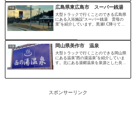
広島県東広島市 スーパー銭湯
中国
大型トラックで行くことのできる広島県
にある入浴施設“スーパー銭湯 雲母の
里”を紹介しています。黒瀬I.C降りてす
ぐのところにあり、駐車場も広いためと
ても利用しやすい入浴施設となっていま
す。
岡山県美作市 温泉
中国
大型トラックで行くことのできる岡山県
にある温泉“西の湯温泉”を紹介していま
す。北にある湯郷温泉を泉源とした良質
な温泉です。
スポンサーリンク