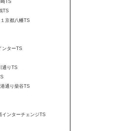
崎TS
鶴TS
ート１京都八幡TS
インターTS
通りTS
S
阪南港通り柴谷TS
西インターチェンジTS