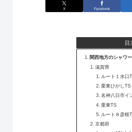
X
Facebook
目
関西地方のシャワー
滋賀県
ルート１水口T
栗東ひがしTS
名神八日市イン
栗東TS
ルート８彦根T
京都府