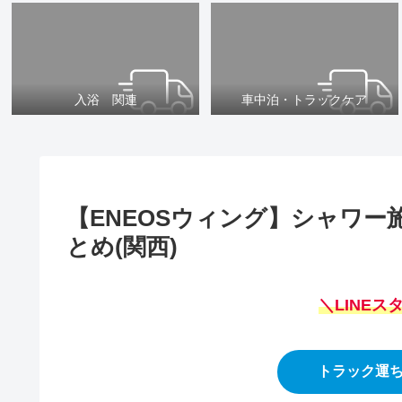
入浴 関連
車中泊・トラックケア
【ENEOSウィング】シャワ
とめ(関西)
＼LINE
トラック運