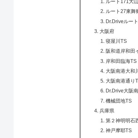
ルート171大山
ルート27東舞
Dr.Driveル
大阪府
寝屋川TS
阪和道岸和田
岸和田臨海TS
大阪南港大和川
大阪南港通りT
Dr.Drive大
機械団地TS
兵庫県
第２神明明石
神戸摩耶TS