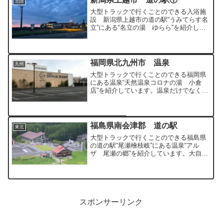
北陸
大型トラックで行くことのできる入浴施
設 新潟県上越市の道の駅“うみてらす名
立”にある“名立の湯 ゆらら”を紹介して
います。
福岡県北九州市 温泉
九州
大型トラックで行くことのできる福岡県
にある温泉“天然温泉コロナの湯 小倉
店”を紹介しています。温泉だけでなく、
映画やボーリング、カラオケなども楽し
むことのできる施設となっています。
福島県南会津郡 道の駅
東北
大型トラックで行くことのできる福島県
の道の駅“尾瀬檜枝岐”にある温泉“アル
ザ 尾瀬の郷”を紹介しています。大自然
に囲まれた温泉となっています。
スポンサーリンク