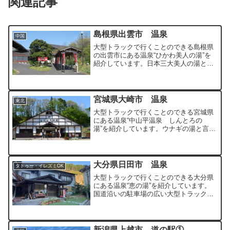
関連記事
島根県出雲市 温泉
中国
大型トラックで行くことのできる島根県
の出雲市にある温泉“ひかわ美人の湯”を
紹介しています。日本三大美人の湯と言
われる湯の川温泉です。
宮城県大崎市 温泉
東北
大型トラックで行くことのできる宮城県
にある温泉“中山平温泉 しんとろの
湯”を紹介しています。ウナギの湯と言わ
れるほどのトロトロのお湯を100％源泉
かけ流ししている温泉です。
大分県日田市 温泉
タトゥー・イレズミOK
大型トラックで行くことのできる大分県
にある温泉“恵の湯”を紹介しています。
国道沿いの駐車場の広い大型トラックで
も利用しやすい温泉となっています。
新潟県上越市 道の駅①