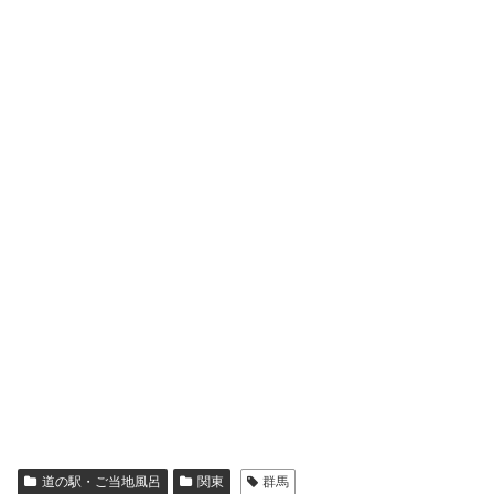
道の駅・ご当地風呂
関東
群馬