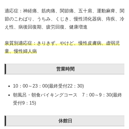
適応症：神経痛、筋肉痛、関節痛、五十肩、運動麻痺、関
節のこわばり、うちみ、くじき、慢性消化器病、痔疾、冷
え性、病後回復期、疲労回復、健康増進
泉質別適応症：きりきず、やけど、慢性皮膚病、虚弱児
童、慢性婦人病
営業時間
10：00～23：00(最終受付22：30)
朝風呂・朝食バイキングコース 7：00～9：30(最終
受付9：15)
休館日