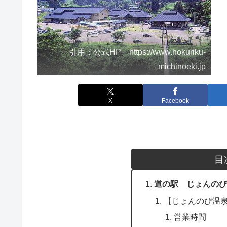
引用：公式HP https://www.hokuriku-
michinoeki.jp
X
Facebook
目
道の駅 じょんのび
【じょんのび温
営業時間