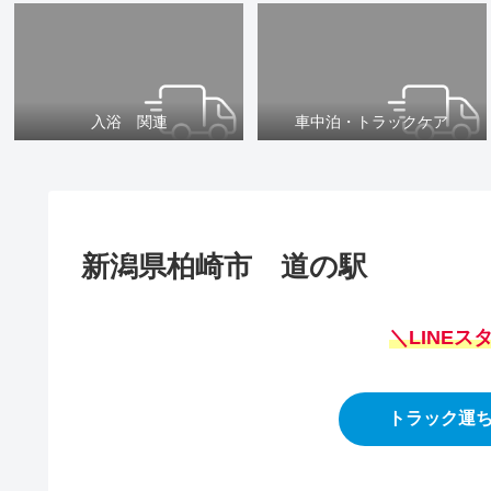
入浴 関連
車中泊・トラックケア
新潟県柏崎市 道の駅
＼LINE
トラック運