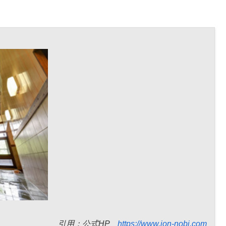
引用：公式HP
https://www.jon-nobi.com