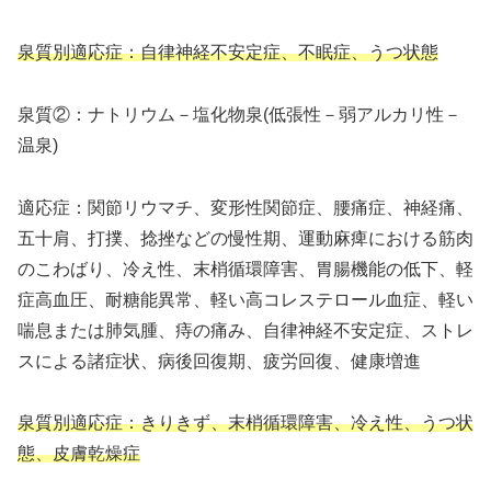
泉質別適応症：自律神経不安定症、不眠症、うつ状態
泉質②：ナトリウム－塩化物泉(低張性－弱アルカリ性－
温泉)
適応症：関節リウマチ、変形性関節症、腰痛症、神経痛、
五十肩、打撲、捻挫などの慢性期、運動麻痺における筋肉
のこわばり、冷え性、末梢循環障害、胃腸機能の低下、軽
症高血圧、耐糖能異常、軽い高コレステロール血症、軽い
喘息または肺気腫、痔の痛み、自律神経不安定症、ストレ
スによる諸症状、病後回復期、疲労回復、健康増進
泉質別適応症：きりきず、末梢循環障害、冷え性、うつ状
態、皮膚乾燥症