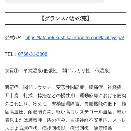
【グランスパかの苑】
公式HP：
https://tatenofukushikai-kanoen.com/facility/spa/
TEL：
0766-31-3808
泉質①：単純温泉(低張性－弱アルカリ性－低温泉)
適応症：関節リウマチ、変形性関節症、腰痛症、神経痛、
五十肩、打撲、捻挫などの慢性期、運動麻痺における筋肉
のこわばり、冷え性、末梢循環障害、胃腸機能の低下、軽
症高血圧、耐糖能異常、軽い高コレステロール血症、軽い
喘息または肺気腫、痔の痛み、自律神経不安定症、ストレ
スによる諸症状、病後回復期、疲労回復、健康増進