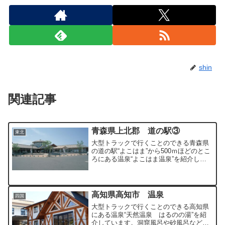
shin
関連記事
青森県上北郡 道の駅③
東北
大型トラックで行くことのできる青森県
の道の駅“よこはま”から500ｍほどのとこ
ろにある温泉“よこはま温泉”を紹介して
います。
高知県高知市 温泉
四国
大型トラックで行くことのできる高知県
にある温泉“天然温泉 はるのの湯”を紹
介しています。洞窟風呂や砂風呂などほ