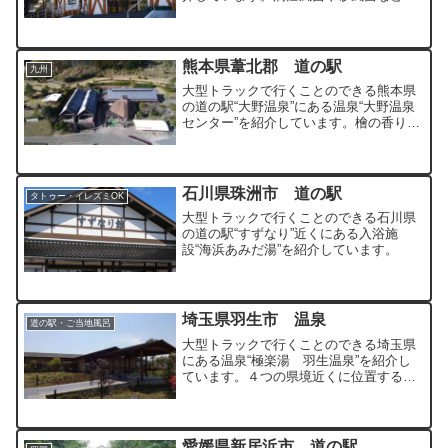
かではなかなか体験できないようなお風
呂に入ることのできる温泉です。
熊本県葦北郡 道の駅
九州
大型トラックで行くことのできる熊本県
の道の駅“大野温泉”にある温泉“大野温泉
センター”を紹介しています。檜の香りが
心地よいかけ流しの良質な温泉です。
石川県珠洲市 道の駅
タトゥー・イレズミOK
大型トラックで行くことのできる石川県
の道の駅“すずなり”近くにある入浴施
設“海浜あみだ湯”を紹介しています。
埼玉県羽生市 温泉
道の駅・ご当地風呂
大型トラックで行くことのできる埼玉県
にある温泉“極楽湯 羽生温泉”を紹介し
ています。４つの県境近くに位置する規
模の大きい温泉施設です。
愛媛県新居浜市 道の駅