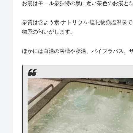
お湯はモール泉独特の黒に近い茶色のお湯と
泉質は含よう素-ナトリウム-塩化物強塩温泉
物系の匂いがします。
ほかには白湯の浴槽や寝湯、バイブラバス、