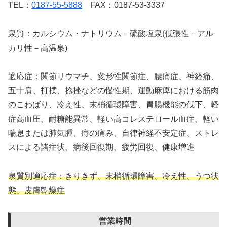
TEL：
0187-55-5888
FAX：0187-53-3337
泉質：カルシウム・ナトリウム－硫酸塩泉(低張性－アル
カリ性－高温泉)
適応症：関節リウマチ、変形性関節症、腰痛症、神経痛、
五十肩、打撲、捻挫などの慢性期、運動麻痺における筋肉
のこわばり、冷え性、末梢循環障害、胃腸機能の低下、軽
症高血圧、耐糖能異常、軽い高コレステロール血症、軽い
喘息または肺気腫、痔の痛み、自律神経不安定症、ストレ
スによる諸症状、病後回復期、疲労回復、健康増進
泉質別適応症：きりきず、末梢循環障害、冷え性、うつ状
態、皮膚乾燥症
営業時間