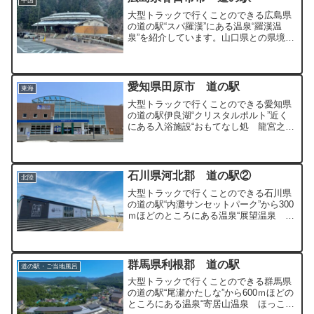
大型トラックで行くことのできる広島県
の道の駅“スパ羅漢”にある温泉“羅漢温
泉”を紹介しています。山口県との県境の
清流渓谷温泉地です。
愛知県田原市 道の駅
東海
大型トラックで行くことのできる愛知県
の道の駅伊良湖“クリスタルポルト”近く
にある入浴施設“おもてなし処 龍宮之
宿”を紹介しています。
石川県河北郡 道の駅②
北陸
大型トラックで行くことのできる石川県
の道の駅“内灘サンセットパーク”から300
ｍほどのところにある温泉“展望温泉 ほ
のぼの湯”を紹介しています。大浴場から
は白山連峰、立山連峰の絶景が望むこと
ができます。
群馬県利根郡 道の駅
道の駅・ご当地風呂
大型トラックで行くことのできる群馬県
の道の駅“尾瀬かたしな”から600ｍほどの
ところにある温泉“寄居山温泉 ほっこり