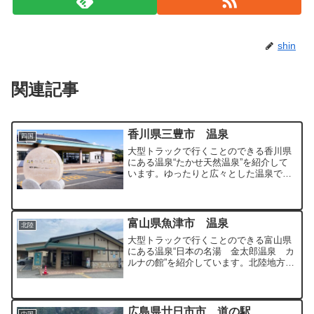
shin
関連記事
香川県三豊市 温泉
四国
大型トラックで行くことのできる香川県
にある温泉“たかせ天然温泉”を紹介して
います。ゆったりと広々とした温泉でゆ
っくりとくつろぐことができます。
富山県魚津市 温泉
北陸
大型トラックで行くことのできる富山県
にある温泉“日本の名湯 金太郎温泉 カ
ルナの館”を紹介しています。北陸地方で
はかなり希少な硫黄泉を100％源泉かけ
流しで満喫できる温泉です。
広島県廿日市市 道の駅
中国