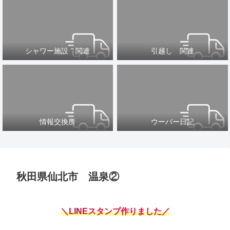
シャワー施設 関連
引越し 関連
情報交換所
ウーバー日記
秋田県仙北市 温泉②
＼LINEスタンプ作りました／