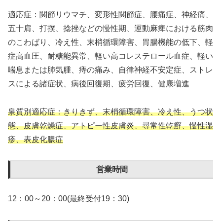
適応症：関節リウマチ、変形性関節症、腰痛症、神経痛、
五十肩、打撲、捻挫などの慢性期、運動麻痺における筋肉
のこわばり、冷え性、末梢循環障害、胃腸機能の低下、軽
症高血圧、耐糖能異常、軽い高コレステロール血症、軽い
喘息または肺気腫、痔の痛み、自律神経不安定症、ストレ
スによる諸症状、病後回復期、疲労回復、健康増進
泉質別適応症：きりきず、末梢循環障害、冷え性、うつ状
態、皮膚乾燥症、アトピー性皮膚炎、尋常性乾癬、慢性湿
疹、表皮化膿症
営業時間
12：00～20：00(最終受付19：30)