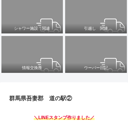
シャワー施設 関連
引越し 関連
情報交換所
ウーバー日記
群馬県吾妻郡 道の駅②
＼LINEスタンプ作りました／