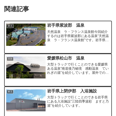
関連記事
岩手県紫波郡 温泉
東北
天然温泉 ラ・フランス温泉館今回紹介
するのは岩手県紫波郡にある温泉“天然温
泉 ラ・フランス温泉館”です。岩手県西
部の東北自動車道 紫波I.C下車５分、県
道162号線沿いにある温泉です。ホテル
が隣接しているため宿泊での利用も可能
となっています...
愛媛県松山市 温泉
四国
大型トラックで行くことのできる愛媛県
ある温泉“南道後乃秘境 感動温泉 てい
れぎの湯”を紹介しています。屋外でのサ
ウナを楽しむことができる温泉施設とな
っています。
岩手県上閉伊郡 入浴施設
東北
大型トラックで行くことのできる岩手県
にある入浴施設“三陸四季湯彩 ますと乃
湯”を紹介しています。