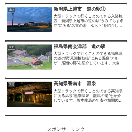
新潟県上越市 道の駅①
北陸
大型トラックで行くことのできる入浴施
設 新潟県上越市の道の駅“うみてらす名
立”にある“名立の湯 ゆらら”を紹介して
います。
福島県南会津郡 道の駅
東北
大型トラックで行くことのできる福島県
の道の駅“尾瀬檜枝岐”にある温泉“アル
ザ 尾瀬の郷”を紹介しています。大自然
に囲まれた温泉となっています。
高知県香南市 温泉
四国
大型トラックで行くことのできる高知県
にある温泉“黒潮温泉 龍馬の湯”を紹介
しています。坂本龍馬の年表や相関図を
観ながら入浴のできる温泉となっていま
す。
スポンサーリンク