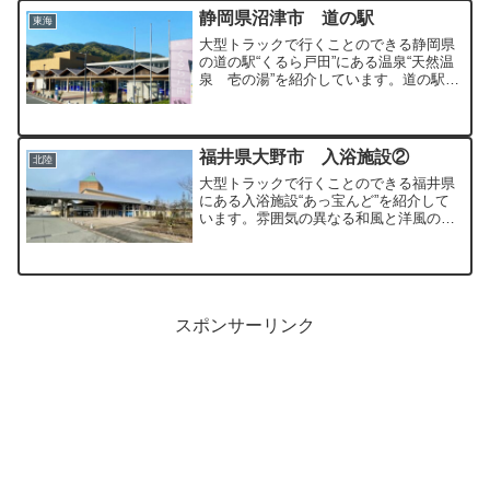
静岡県沼津市 道の駅
東海
大型トラックで行くことのできる静岡県
の道の駅“くるら戸田”にある温泉“天然温
泉 壱の湯”を紹介しています。道の駅併
設の小さな施設ですが泉質・料金ともに
満足度の高い温泉です。
福井県大野市 入浴施設②
北陸
大型トラックで行くことのできる福井県
にある入浴施設“あっ宝んど”を紹介して
います。雰囲気の異なる和風と洋風の２
種類の浴室を日替わりで楽しむことがで
きる入浴施設となっています。
スポンサーリンク