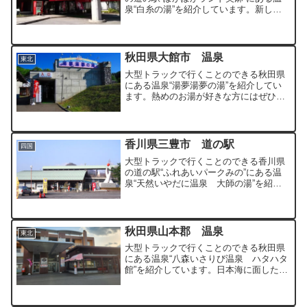
泉“白糸の湯”を紹介しています。新しい
トレーラーハウスのあるオシャレな雰囲
気の道の駅にある温泉です。
秋田県大館市 温泉
東北
大型トラックで行くことのできる秋田県
にある温泉“湯夢湯夢の湯”を紹介してい
ます。熱めのお湯が好きな方にはぜひと
もオススメしたい温泉です。
香川県三豊市 道の駅
四国
大型トラックで行くことのできる香川県
の道の駅“ふれあいパークみの”にある温
泉“天然いやだに温泉 大師の湯”を紹介
しています。大型アスレチックのある公
園を併設してある道の駅です。
秋田県山本郡 温泉
東北
大型トラックで行くことのできる秋田県
にある温泉“八森いさりび温泉 ハタハタ
館”を紹介しています。日本海に面した場
所にある絶景の露天風呂がある温泉とな
っています。