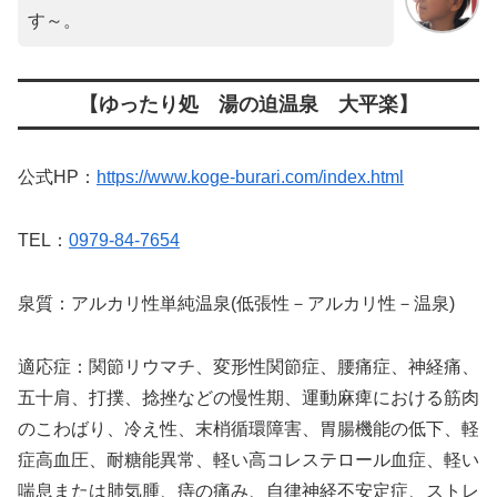
す～。
【ゆったり処 湯の迫温泉 大平楽】
公式HP：
https://www.koge-burari.com/index.html
TEL：
0979-84-7654
泉質：アルカリ性単純温泉(低張性－アルカリ性－温泉)
適応症：関節リウマチ、変形性関節症、腰痛症、神経痛、
五十肩、打撲、捻挫などの慢性期、運動麻痺における筋肉
のこわばり、冷え性、末梢循環障害、胃腸機能の低下、軽
症高血圧、耐糖能異常、軽い高コレステロール血症、軽い
喘息または肺気腫、痔の痛み、自律神経不安定症、ストレ