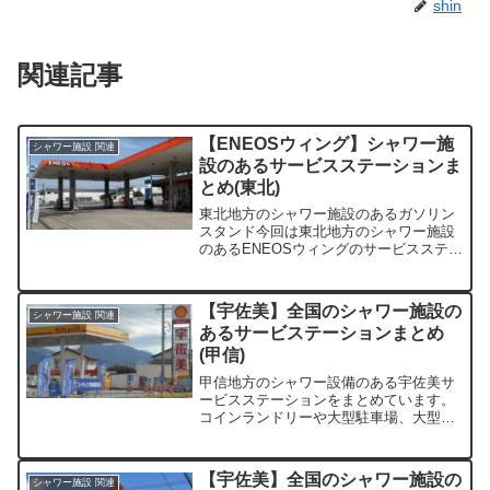
shin
関連記事
【ENEOSウィング】シャワー施
シャワー施設 関連
設のあるサービスステーションま
とめ(東北)
東北地方のシャワー施設のあるガソリン
スタンド今回は東北地方のシャワー施設
のあるENEOSウィングのサービスステー
ションをまとめてみました。トラックで
長距離運行している方ならだれしもが一
度は利用したことがあるのではないでし
【宇佐美】全国のシャワー施設の
シャワー施設 関連
ょうか。いざ利用しよ...
あるサービステーションまとめ
(甲信)
甲信地方のシャワー設備のある宇佐美サ
ービスステーションをまとめています。
コインランドリーや大型駐車場、大型洗
車機、コンビニの有無も記載していま
す。
【宇佐美】全国のシャワー施設の
シャワー施設 関連