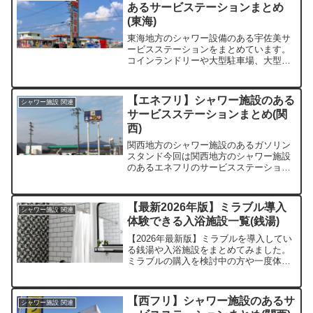
あるサービステーションまとめ
(東海)
東海地方のシャワー設備のある宇佐美サ
ービスステーションをまとめています。
コインランドリーや大型駐車場、大型洗
車機、コンビニの有無も記載していま
す。
【エネフリ】シャワー施設のある
シャワー施設 関連
サービスステーションまとめ(関
西)
関西地方のシャワー施設のあるガソリン
スタンド今回は関西地方のシャワー施設
のあるエネフリのサービスステーション
をまとめてみました。トラックで長距離
運行している方ならだれしもが一度は利
用したことがあるのではないでしょう
【最新2026年版】ミラブル導入
シャワー施設 関連
か。いざ利用しようと思った...
体験できる入浴施設一覧(銭湯)
【2026年最新版】ミラブルを導入してい
る銭湯や入浴施設をまとめてみました。
ミラブルの購入を検討中の方や一度体験
したい方など、ぜひ参考にしてくださ
い。
【西フリ】シャワー施設のあるサ
シャワー施設 関連