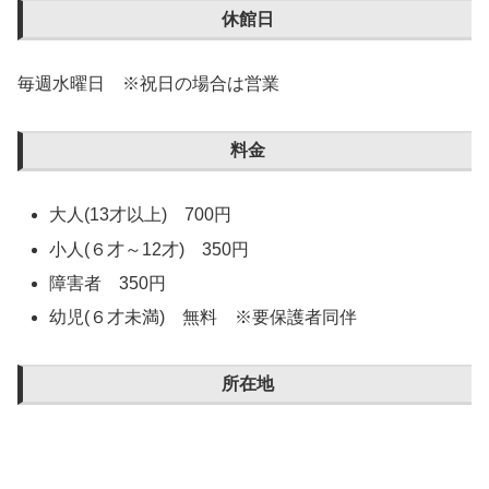
休館日
毎週水曜日 ※祝日の場合は営業
料金
大人(13才以上) 700円
小人(６才～12才) 350円
障害者 350円
幼児(６才未満) 無料 ※要保護者同伴
所在地