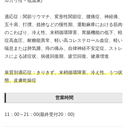
ルカリ性－低温泉)
適応症：関節リウマチ、変形性関節症、腰痛症、神経痛、
五十肩、打撲、捻挫などの慢性期、運動麻痺における筋肉
のこわばり、冷え性、末梢循環障害、胃腸機能の低下、軽
症高血圧、耐糖能異常、軽い高コレステロール血症、軽い
喘息または肺気腫、痔の痛み、自律神経不安定症、ストレ
スによる諸症状、病後回復期、疲労回復、健康増進
泉質別適応症：きりきず、末梢循環障害、冷え性、うつ状
態、皮膚乾燥症
営業時間
11：00～21：00(最終受付20：00)