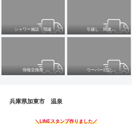
シャワー施設 関連
引越し 関連
情報交換所
ウーバー日記
兵庫県加東市 温泉
＼LINEスタンプ作りました／