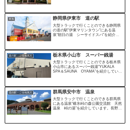
てよく利用されている温泉宿泊施設とな
っています。
静岡県伊東市 道の駅
東海
大型トラックで行くことのできる静岡県
の道の駅“伊東マリンタウン”にある温
泉“朝日の湯 シーサイドスパ”を紹介し
ています。ランキングでも常に上位の人
気の道の駅です。
栃木県小山市 スーパー銭湯
道の駅・ご当地風呂
大型トラックで行くことのできる栃木県
小山市にあるスーパー銭湯“YUKALA
SPA＆SAUNA OYAMA”を紹介していま
す。古くからある施設ですが最近リニュ
ーアルされ、岩盤浴が評判よく人気の入
浴施設です。
群馬県安中市 温泉
道の駅・ご当地風呂
大型トラックで行くことのできる群馬県
にある温泉“碓氷峠の森公園交流館 天然
温泉 峠の湯”を紹介しています。長野県
の軽井沢に向かう中山道の碓氷峠の入り
口に位置する温泉となっています。