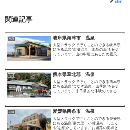
shin
関連記事
岐阜県海津市 温泉
東海
大型トラックで行くことのできる岐阜県
にある温泉“南濃温泉 水晶の湯”を紹介
しています。山の中腹にあるため露天風
呂からの景色は絶景で贅沢な時間を過ご
すことができます。
熊本県葦北郡 温泉
九州
大型トラックで行くことのできる熊本県
にある温泉“つなぎ温泉 四季彩”を紹介
しています。非日常的な体験のできるす
ばらしい温泉です。
愛媛県西条市 温泉
四国
大型トラックで行くことのできる愛媛県
にある温泉“湯の里 小町温泉 しこく
や”を紹介しています。お遍路の拠点とし