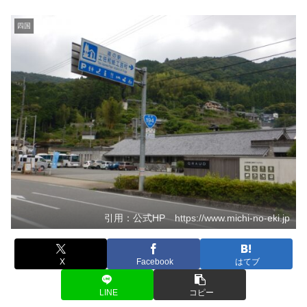
四国
引用：公式HP https://www.michi-no-eki.jp
X
Facebook
はてブ
LINE
コピー