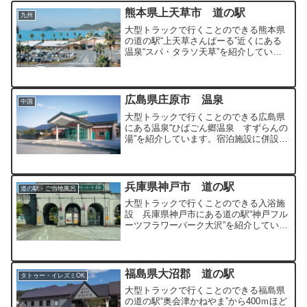
熊本県上天草市 道の駅
九州
大型トラックで行くことのできる熊本県
の道の駅“上天草さんぱーる”近くにある
温泉“スパ・タラソ天草”を紹介していま
す。多彩なお風呂とサウナを楽しむこと
のできる温泉施設となっています。
広島県庄原市 温泉
中国
大型トラックで行くことのできる広島県
にある温泉“ひばごん郷温泉 すずらんの
湯”を紹介しています。宿泊施設に併設さ
れていて駐車場がとても広い温泉となっ
ています。
兵庫県神戸市 道の駅
道の駅・ご当地風呂
大型トラックで行くことのできる入浴施
設 兵庫県神戸市にある道の駅“神戸フル
ーツフラワーパーク大沢”を紹介していま
す。全国でもトップクラスに人気の道の
駅となっています。
福島県大沼郡 道の駅
タトゥー・イレズミOK
大型トラックで行くことのできる福島県
の道の駅“奥会津かねやま”から400ｍほど