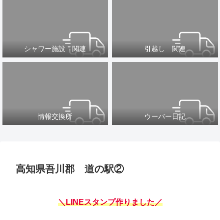
シャワー施設 関連
引越し 関連
情報交換所
ウーバー日記
高知県吾川郡 道の駅②
＼LINEスタンプ作りました／