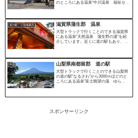
のところにある温泉“中川温泉 福祉セン
ターゆうゆう館”を紹介しています。大自
然に囲まれた町が運営している福祉施設
内の温泉です。
滋賀県蒲生郡 温泉
道の駅・ご当地風呂
大型トラックで行くことのできる滋賀県
にある温泉“天然温泉 蒲生野の湯”を紹
介しています。近くに道の駅もあり、車
中泊での利用も可能な温泉です。
山梨県南都留郡 道の駅
甲信
大型トラックで行くことのできる山梨県
の道の駅“なるさわ”から3000ｍほどのと
ころにある温泉“富士眺望の湯 ゆら
り”を紹介しています。開放感のある露天
風呂からの富士山は一見の価値ありで
す。
スポンサーリンク