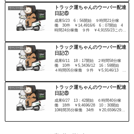
稼働 20...
トラック運ちゃんのウーバー配達
ウーバー日記
日記⑥
成果5/23 6：56開始 ９時間21分稼
働 30件 ￥14,4916/6 6：07開始 4
時間24分稼働 ９件 ￥4,9155/23この日
は昼間に用事があったので、朝早くから
昼前まで稼働して、また夜に再稼働しま
した。１件目 牛タン屋 8....
トラック運ちゃんのウーバー配達
ウーバー日記
日記⑦
成果6/11 18：17開始 ２時間58分稼
働 10件 ￥5,3436/12 16：59開始
４時間05分稼働 ９件 ￥5,9146/13
4：42開始 10時間16分稼働 27件
￥14,1616/14 5：36開始 ７時間13分
稼働 2...
トラック運ちゃんのウーバー配達
ウーバー日記
日記⑧
成果6/27 13：42開始 ６時間40分稼
働 18件 ￥9,4696/28 10：30開始
10時間35分稼働 34件 ￥20,6596/29
15：18開始 ４時間40分稼働 15件
￥6,2996/30 14：32開始 ４時間54分
稼...