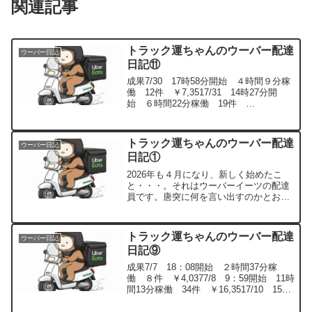
関連記事
トラック運ちゃんのウーバー配達
ウーバー日記
日記⑪
成果7/30 17時58分開始 ４時間９分稼
働 12件 ￥7,3517/31 14時27分開
始 ６時間22分稼働 19件
￥10,7468/1 ５時39分開始 ８時間35分
稼働 24件 ￥19,7537/30１・２件目
麵場 田所商店 追加...
トラック運ちゃんのウーバー配達
ウーバー日記
日記①
2026年も４月になり、新しく始めたこ
と・・・。それはウーバーイーツの配達
員です。唐突に何を言い出すのかとお思
いかと思いますが、今現在３日稼働し
て、めちゃくちゃ楽しいので日記として
記録を残していこうと思いました。この
トラック運ちゃんのウーバー配達
ウーバー日記
サイトとは直接関係のない...
日記⑨
成果7/7 18：08開始 ２時間37分稼
働 ８件 ￥4,0377/8 9：59開始 11時
間13分稼働 34件 ￥16,3517/10 15：
50開始 ４時間53分稼働 15件
￥8,5957/14 14：17開始 ６時間15分