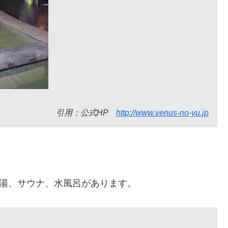
引用：公式HP
http://www.venus-no-yu.jp
薬湯、サウナ、水風呂があります。