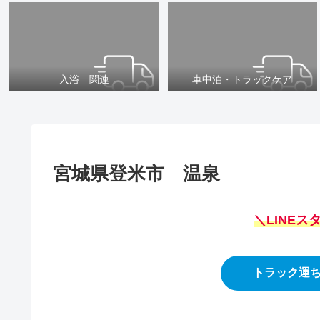
入浴 関連
車中泊・トラックケア
宮城県登米市 温泉
＼LINE
トラック運