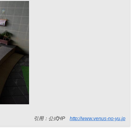
引用：公式HP
http://www.venus-no-yu.jp