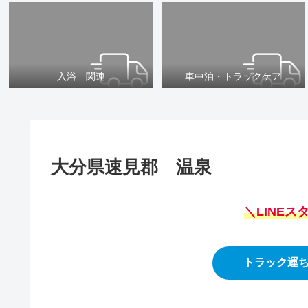
入浴 関連
車中泊・トラックケア
大分県速見郡 温泉
＼LINE
トラック運