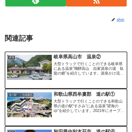
shin
関連記事
岐阜県高山市 温泉②
東海
大型トラックで行くことのできる岐阜県
にある温泉“飛騨高山 自家源泉の湯 臥
龍の郷”を紹介しています。源泉かけ流し
の露天風呂に極上の水風呂が有名な温泉
です。
和歌山県西牟婁郡 道の駅①
道の駅・ご当地風呂
大型トラックで行くことのできる和歌山
県の道の駅“すさみ”にある温泉“望海の
ゆ”を紹介しています。2021年にオープン
したばかりのキレイな温泉です。
秋田県由利本荘市 道の駅④