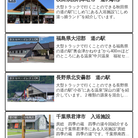
東北
大型トラックで行くことのできる秋田県
の道の駅“にしめ”にある入浴施設“にしめ
湯っ娘ランド”を紹介しています。
福島県大沼郡 道の駅
タトゥー・イレズミOK
大型トラックで行くことのできる福島県
の道の駅“奥会津かねやま”から400ｍほど
のところにある温泉“中川温泉 福祉セン
ターゆうゆう館”を紹介しています。大自
然に囲まれた町が運営している福祉施設
内の温泉です。
長野県北安曇郡 道の駅
タトゥー・イレズミOK
大型トラックで行くことのできる長野県
の道の駅“小谷”にある温泉“深山の湯”を紹
介しています。２種類の源泉を混合して
異なった温度でかけ流ししている温泉で
す。
千葉県君津市 入浴施設
道の駅・ご当地風呂
房総 四季の蔵 四季の湯今回紹介する
のは千葉県君津市にある入浴施設“房総
四季の蔵 四季の湯”です。千葉県南西部