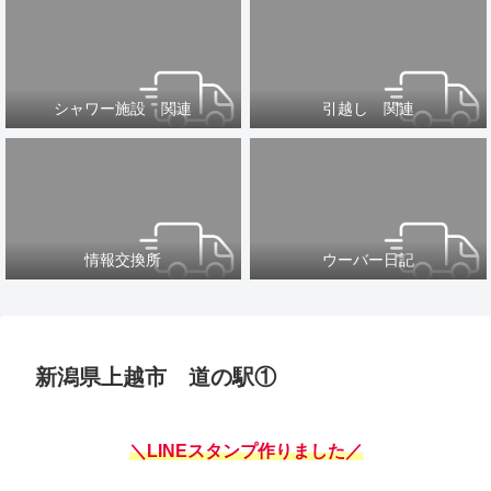
シャワー施設 関連
引越し 関連
情報交換所
ウーバー日記
新潟県上越市 道の駅①
＼LINEスタンプ作りました／