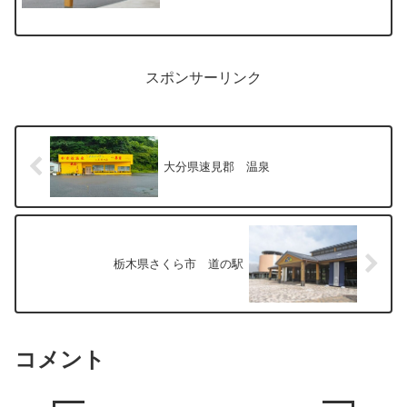
の東関東自動車道館山線の君津I.Cすぐの
ところにある複合施設“房総 四季の
蔵”内にある入浴施設です。→千葉県の入
浴施設一覧はこち...
スポンサーリンク
大分県速見郡 温泉
栃木県さくら市 道の駅
コメント