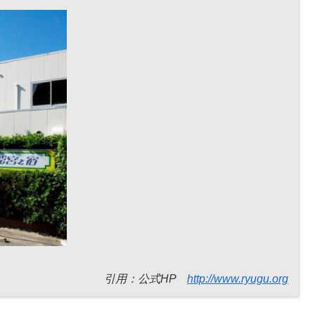
引用：公式HP
http://www.ryugu.org