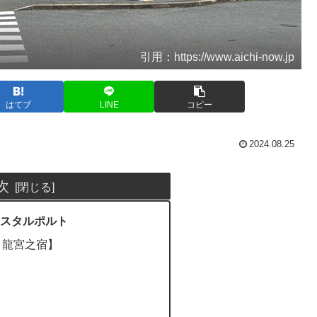
引用：https://www.aichi-now.jp
はてブ
LINE
コピー
2024.08.25
次
スタルポルト
 龍宮之宿】