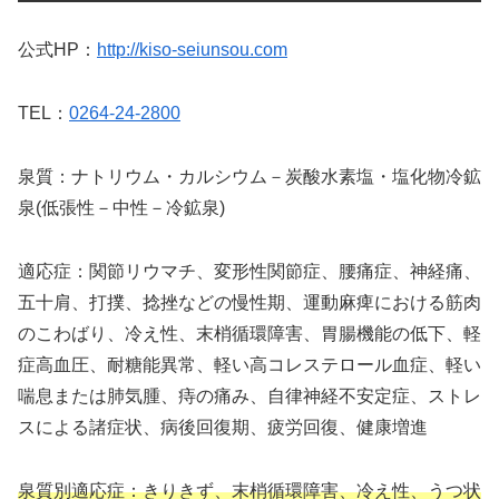
公式HP：
http://kiso-seiunsou.com
TEL：
0264-24-2800
泉質：ナトリウム・カルシウム－炭酸水素塩・塩化物冷鉱
泉(低張性－中性－冷鉱泉)
適応症：関節リウマチ、変形性関節症、腰痛症、神経痛、
五十肩、打撲、捻挫などの慢性期、運動麻痺における筋肉
のこわばり、冷え性、末梢循環障害、胃腸機能の低下、軽
症高血圧、耐糖能異常、軽い高コレステロール血症、軽い
喘息または肺気腫、痔の痛み、自律神経不安定症、ストレ
スによる諸症状、病後回復期、疲労回復、健康増進
泉質別適応症：きりきず、末梢循環障害、冷え性、うつ状