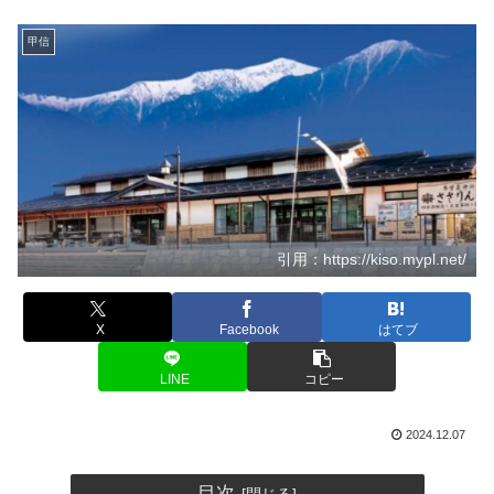
甲信
引用：https://kiso.mypl.net/
X
Facebook
はてブ
LINE
コピー
2024.12.07
目次