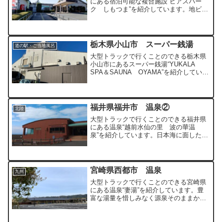
にある宿泊可能な複合施設“ビアスパー
ク しもつま”を紹介しています。地ビー
ルやBBQもを楽しめる日帰りで利用ので
きる温泉です。
栃木県小山市 スーパー銭湯
道の駅・ご当地風呂
大型トラックで行くことのできる栃木県
小山市にあるスーパー銭湯“YUKALA
SPA＆SAUNA OYAMA”を紹介していま
す。古くからある施設ですが最近リニュ
ーアルされ、岩盤浴が評判よく人気の入
浴施設です。
福井県福井市 温泉②
北陸
大型トラックで行くことのできる福井県
にある温泉“越前水仙の里 波の華温
泉”を紹介しています。日本海に面した場
所にあり、開放感たっぷりの温泉となっ
ています。
宮崎県西都市 温泉
九州
大型トラックで行くことのできる宮崎県
にある温泉“妻湯”を紹介しています。豊
富な湯量を惜しみなく源泉そのままかけ
流しで提供してくれている温泉です。