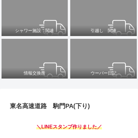
シャワー施設 関連
引越し 関連
情報交換所
ウーバー日記
東名高速道路 駒門PA(下り)
＼LINEスタンプ作りました／