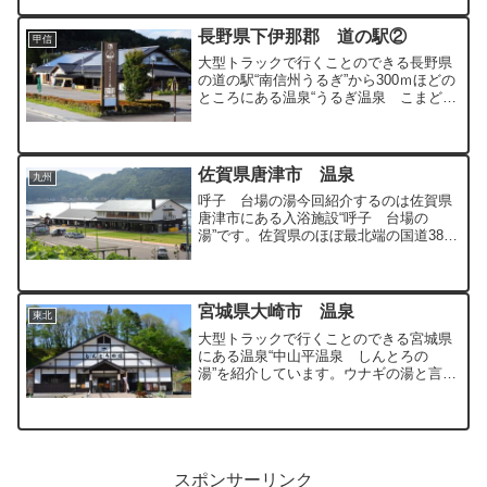
長野県下伊那郡 道の駅②
甲信
大型トラックで行くことのできる長野県
の道の駅“南信州うるぎ”から300ｍほどの
ところにある温泉“うるぎ温泉 こまどり
の湯”を紹介しています。愛知県からのア
クセスも良く利用しやすい温泉となって
います。
佐賀県唐津市 温泉
九州
呼子 台場の湯今回紹介するのは佐賀県
唐津市にある入浴施設“呼子 台場の
湯”です。佐賀県のほぼ最北端の国道382
号線沿い呼子港にある入浴施設です。→
佐賀県の入浴施設一覧はこちら引用：公
式HP 内湯になります。こちらはラジウ
ム温浴剤が溶かされた...
宮城県大崎市 温泉
東北
大型トラックで行くことのできる宮城県
にある温泉“中山平温泉 しんとろの
湯”を紹介しています。ウナギの湯と言わ
れるほどのトロトロのお湯を100％源泉
かけ流ししている温泉です。
スポンサーリンク