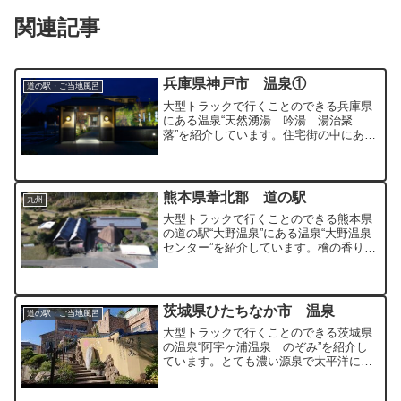
関連記事
兵庫県神戸市 温泉①
道の駅・ご当地風呂
大型トラックで行くことのできる兵庫県
にある温泉“天然湧湯 吟湯 湯治聚
落”を紹介しています。住宅街の中にある
落ち着いた雰囲気の温泉です。
熊本県葦北郡 道の駅
九州
大型トラックで行くことのできる熊本県
の道の駅“大野温泉”にある温泉“大野温泉
センター”を紹介しています。檜の香りが
心地よいかけ流しの良質な温泉です。
茨城県ひたちなか市 温泉
道の駅・ご当地風呂
大型トラックで行くことのできる茨城県
の温泉“阿字ヶ浦温泉 のぞみ”を紹介し
ています。とても濃い源泉で太平洋に面
した景色の良い温泉です。