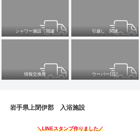
シャワー施設 関連
引越し 関連
情報交換所
ウーバー日記
岩手県上閉伊郡 入浴施設
＼LINEスタンプ作りました／