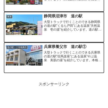
破格の料金の温泉となっています。
静岡県沼津市 道の駅
東海
大型トラックで行くことのできる静岡県
の道の駅“くるら戸田”にある温泉“天然温
泉 壱の湯”を紹介しています。道の駅併
設の小さな施設ですが泉質・料金ともに
満足度の高い温泉です。
兵庫県養父市 道の駅①
道の駅・ご当地風呂
大型トラックで行くことのできる兵庫県
の道の駅“但馬楽座”にある温泉“やぶ温
泉 美肌の湯”を紹介しています。本格的
な但馬牛を食せるレストランのある道の
駅です。
スポンサーリンク