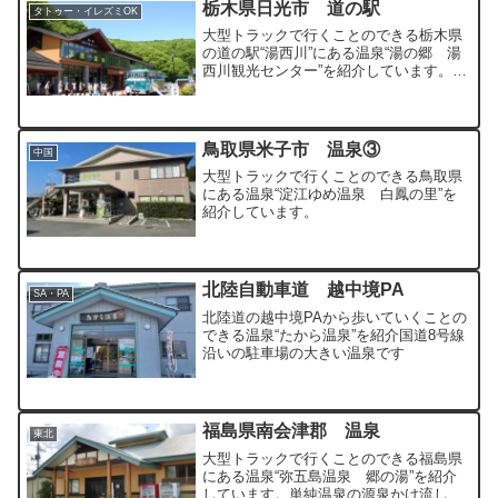
栃木県日光市 道の駅
タトゥー・イレズミOK
大型トラックで行くことのできる栃木県
の道の駅“湯西川”にある温泉“湯の郷 湯
西川観光センター”を紹介しています。少
し硫黄臭のあるアルカリ性単純温泉を絶
景を楽しみながら満喫できます。
鳥取県米子市 温泉③
中国
大型トラックで行くことのできる鳥取県
にある温泉“淀江ゆめ温泉 白鳳の里”を
紹介しています。
北陸自動車道 越中境PA
SA・PA
北陸道の越中境PAから歩いていくことの
できる温泉“たから温泉”を紹介国道8号線
沿いの駐車場の大きい温泉です
福島県南会津郡 温泉
東北
大型トラックで行くことのできる福島県
にある温泉“弥五島温泉 郷の湯”を紹介
しています。単純温泉の源泉かけ流しで