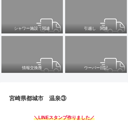
シャワー施設 関連
引越し 関連
情報交換所
ウーバー日記
宮崎県都城市 温泉③
＼LINEスタンプ作りました／