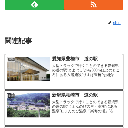
shin
関連記事
愛知県豊橋市 道の駅
東海
大型トラックで行くことのできる愛知県
の道の駅“とよはし”から500ｍほどのとこ
ろにある入浴施設“りすぱ豊橋”を紹介し
ています。ゴミを燃やした熱などを再利
用した入浴施設で温水プールやトレーニ
ングルームも利用することができます。
新潟県柏崎市 道の駅
北陸
大型トラックで行くことのできる新潟県
の道の駅“じょんのびの里・高柳”にある
温泉“じょんのび温泉「楽寿の湯」”を紹
介しています。茶褐色のヌルヌル系の美
肌の湯を満喫することのできる温泉で
す。