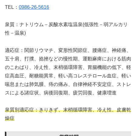
TEL：
0986-26-5616
泉質：ナトリウム－炭酸水素塩温泉(低張性－弱アルカリ
性－温泉)
適応症：関節リウマチ、変形性関節症、腰痛症、神経痛、
五十肩、打撲、捻挫などの慢性期、運動麻痺における筋肉
のこわばり、冷え性、末梢循環障害、胃腸機能の低下、軽
症高血圧、耐糖能異常、軽い高コレステロール血症、軽い
喘息または肺気腫、痔の痛み、自律神経不安定症、ストレ
スによる諸症状、病後回復期、疲労回復、健康増進
泉質別適応症：きりきず、末梢循環障害、冷え性、皮膚乾
燥症