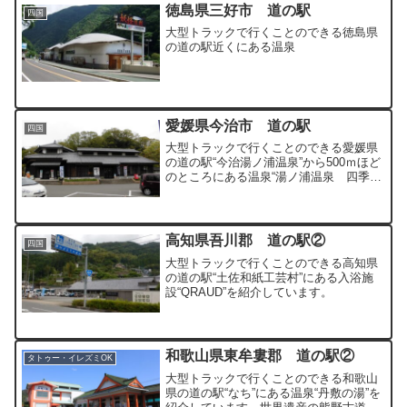
徳島県三好市 道の駅
四国
大型トラックで行くことのできる徳島県
の道の駅近くにある温泉
愛媛県今治市 道の駅
四国
大型トラックで行くことのできる愛媛県
の道の駅“今治湯ノ浦温泉”から500ｍほど
のところにある温泉“湯ノ浦温泉 四季の
湯ビア工房”を紹介しています。本的な窯
焼きピザがオススメの温泉となっていま
す。
高知県吾川郡 道の駅②
四国
大型トラックで行くことのできる高知県
の道の駅“土佐和紙工芸村”にある入浴施
設“QRAUD”を紹介しています。
和歌山県東牟婁郡 道の駅②
タトゥー・イレズミOK
大型トラックで行くことのできる和歌山
県の道の駅“なち”にある温泉“丹敷の湯”を