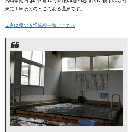
宮崎県南西部の国道10号線(都城志布志道路)の横市I.Cから
東に１㎞ほどのところある温泉です。
→宮崎県の入浴施設一覧はこちら