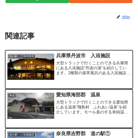
shin
関連記事
兵庫県丹波市 入浴施設
道の駅・ご当地風呂
大型トラックで行くことのできる兵庫県
にある入浴施設“丹波の湯”を紹介してい
ます。2種類の薬草風呂のある入浴施設と
なっています。
愛知県海部郡 温泉
東海
大型トラックで行くことのできる愛知県
にある温泉“飛島村 ふれあい温泉”を紹
介しています。モール臭のする単純温泉
はおはだがスベスベになり、湯上りもポ
カポカになります。
奈良県吉野郡 道の駅①
道の駅・ご当地風呂