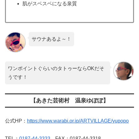
肌がスベスベになる泉質
サウナあるよ～！
ワンポイントぐらいのタトゥーならOKだそ
うです！
【あきた芸術村 温泉ゆぽぽ】
公式HP：
https://www.warabi.or.jp/ARTVILLAGE/yupopo
TEL：
0187-44-3333
FAX：0187-44-3318