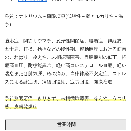
泉質：ナトリウム－硫酸塩泉(低張性－弱アルカリ性－温
泉)
適応症：関節リウマチ、変形性関節症、腰痛症、神経痛、
五十肩、打撲、捻挫などの慢性期、運動麻痺における筋肉
のこわばり、冷え性、末梢循環障害、胃腸機能の低下、軽
症高血圧、耐糖能異常、軽い高コレステロール血症、軽い
喘息または肺気腫、痔の痛み、自律神経不安定症、ストレ
スによる諸症状、病後回復期、疲労回復、健康増進
泉質別適応症：きりきず、末梢循環障害、冷え性、うつ状
態、皮膚乾燥症
営業時間