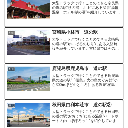
大型トラックで行くことのできる奈良県
の道の駅“杉の湯 川上”にある温泉“湯盛
温泉 ホテル杉の湯”を紹介しています。
二酸化炭素泉と含鉄泉という希少な２種
類の泉質を持つ温泉です。
宮崎県小林市 道の駅
九州
大型トラックで行くことのできる宮崎県
の道の駅“ゆ～ぱるのじり”にある入浴施
設を紹介しています。宮崎県では今のと
ころ唯一の入浴施設のある道の駅です。
鹿児島県鹿児島市 道の駅
九州
大型トラックで行くことのできる鹿児島
県の道の駅“「桜島」火の島めぐみ館”か
ら300ｍほどのところにある温泉“桜島マ
グマ温泉”を紹介しています。国民宿舎レ
インボー桜島に併設されたオーシャンビ
ューの温泉です。
秋田県由利本荘市 道の駅②
東北
大型トラックで行くことのできる秋田県
の道の駅“おおうち”にある温泉“ハートポ
ート大内 ぽぽろっこ”を紹介していま
す。日本海側にある宿泊可能な施設の温