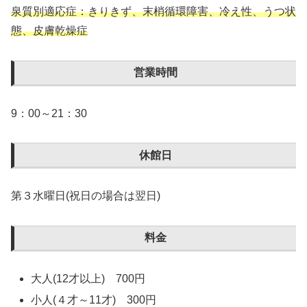
泉質別適応症：きりきず、末梢循環障害、冷え性、うつ状
態、皮膚乾燥症
営業時間
9：00～21：30
休館日
第３水曜日(祝日の場合は翌日)
料金
大人(12才以上) 700円
小人(４才～11才) 300円