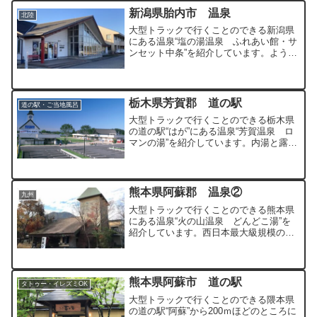
新潟県胎内市 温泉
北陸
大型トラックで行くことのできる新潟県
にある温泉“塩の湯温泉 ふれあい館・サ
ンセット中条”を紹介しています。よう素
や鉄を多く含むナトリウム-塩化物強塩泉
を100％源泉かけ流している温泉です。
栃木県芳賀郡 道の駅
道の駅・ご当地風呂
大型トラックで行くことのできる栃木県
の道の駅“はが”にある温泉“芳賀温泉 ロ
マンの湯”を紹介しています。内湯と露天
風呂で異なる源泉を楽しむことができる
温泉です。
熊本県阿蘇郡 温泉②
九州
大型トラックで行くことのできる熊本県
にある温泉“火の山温泉 どんどこ湯”を
紹介しています。西日本最大級規模の温
泉ですべての浴槽で源泉かけ流しを満喫
することができます。
熊本県阿蘇市 道の駅
タトゥー・イレズミOK
大型トラックで行くことのできる隈本県
の道の駅“阿蘇”から200ｍほどのところに