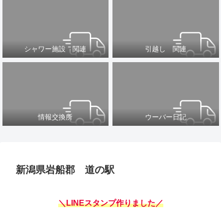
シャワー施設 関連
引越し 関連
情報交換所
ウーバー日記
新潟県岩船郡 道の駅
＼LINEスタンプ作りました／