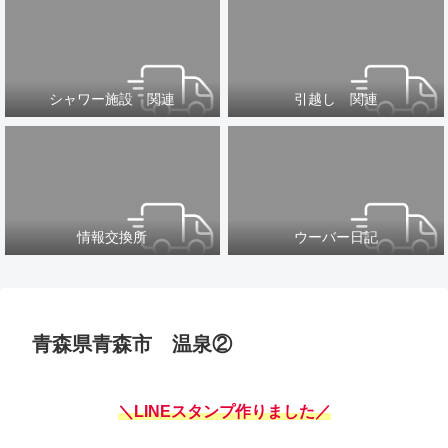
シャワー施設 関連
引越し 関連
情報交換所
ウーバー日記
青森県青森市 温泉②
＼LINEスタンプ作りました／