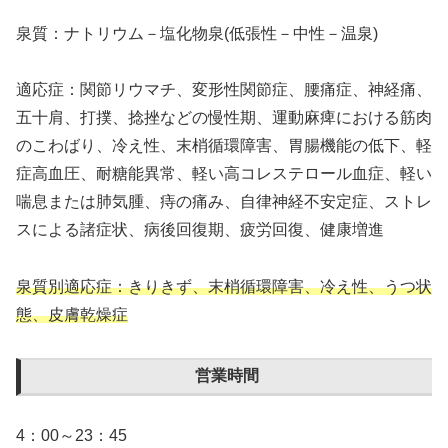
泉質：ナトリウム－塩化物泉(低張性－中性－温泉)
適応症：関節リウマチ、変形性関節症、腰痛症、神経痛、
五十肩、打撲、捻挫などの慢性期、運動麻痺における筋肉
のこわばり、冷え性、末梢循環障害、胃腸機能の低下、軽
症高血圧、耐糖能異常、軽い高コレステロール血症、軽い
喘息または肺気腫、痔の痛み、自律神経不安定症、ストレ
スによる諸症状、病後回復期、疲労回復、健康増進
泉質別適応症：きりきず、末梢循環障害、冷え性、うつ状
態、皮膚乾燥症
営業時間
4：00～23：45