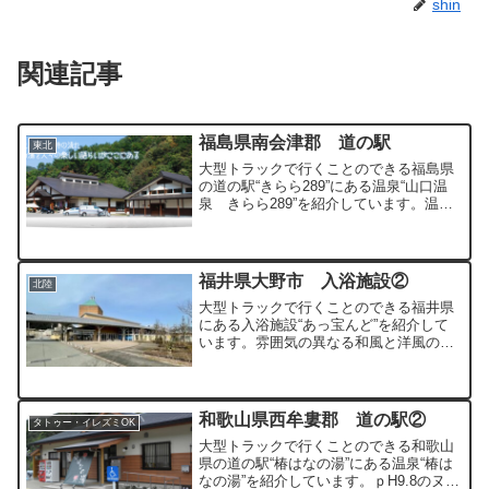
shin
関連記事
福島県南会津郡 道の駅
東北
大型トラックで行くことのできる福島県
の道の駅“きらら289”にある温泉“山口温
泉 きらら289”を紹介しています。温泉
がメインの道の駅となっています。
福井県大野市 入浴施設②
北陸
大型トラックで行くことのできる福井県
にある入浴施設“あっ宝んど”を紹介して
います。雰囲気の異なる和風と洋風の２
種類の浴室を日替わりで楽しむことがで
きる入浴施設となっています。
和歌山県西牟婁郡 道の駅②
タトゥー・イレズミOK
大型トラックで行くことのできる和歌山
県の道の駅“椿はなの湯”にある温泉“椿は
なの湯”を紹介しています。ｐH9.8のヌル