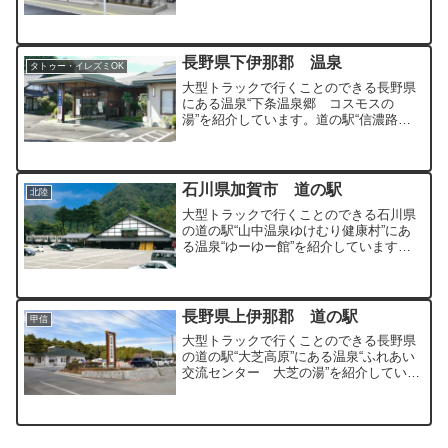
ヌルの源泉かけ流しの温泉です。
長野県下伊那郡 温泉
タトゥー・イレズミOK
大型トラックで行くことのできる長野県
にある温泉“下条温泉郷 コスモスの
湯”を紹介しています。道の駅“信濃路下
条”近くのトロっとした泉質の温泉です。
石川県加賀市 道の駅
北陸
大型トラックで行くことのできる石川県
の道の駅“山中温泉ゆけむり健康村”にあ
る温泉“ゆーゆー館”を紹介しています。
松尾芭蕉ゆかりの山中温泉のはずれにあ
る道の駅です。
長野県上伊那郡 道の駅
甲信
大型トラックで行くことのできる長野県
の道の駅“大芝高原”にある温泉“ふれあい
交流センター 大芝の湯”を紹介していま
す。地元民からも人気の立ち寄りやすい
温泉となっています。