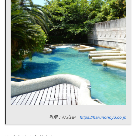
引用：公式HP
https://harunonoyu.co.jp