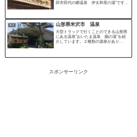
田市田代の郷温泉 伊太和里の湯”です。
静岡県南西部の国道１号線から北へ３㎞
ほどのところにある温泉です。→静岡県
の入浴施設一覧はこちら大型車両は第２
駐車場に駐車すること...
山形県米沢市 温泉
東北
大型トラックで行くことのできる山形県
にある温泉“おいたま温泉 賜の湯”を紹
介しています。２種類の源泉があり
100％かけ流しの温泉です。
スポンサーリンク