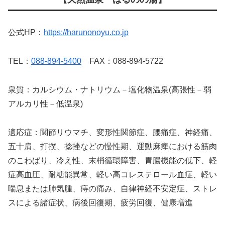
公式HP：
https://harunonoyu.co.jp
TEL：
088-894-5400
FAX：088-894-5722
泉質：カルシウム・ナトリウム－塩化物温泉(高張性－弱
アルカリ性－低温泉)
適応症：関節リウマチ、変形性関節症、腰痛症、神経痛、
五十肩、打撲、捻挫などの慢性期、運動麻痺における筋肉
のこわばり、冷え性、末梢循環障害、胃腸機能の低下、軽
症高血圧、耐糖能異常、軽い高コレステロール血症、軽い
喘息または肺気腫、痔の痛み、自律神経不安定症、ストレ
スによる諸症状、病後回復期、疲労回復、健康増進