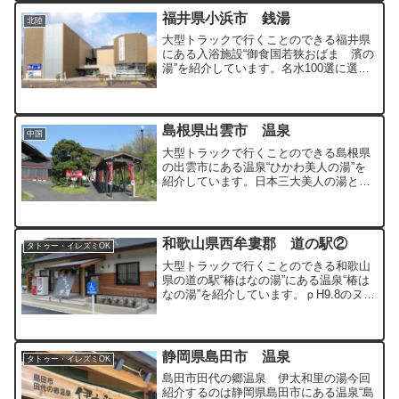
福井県小浜市 銭湯
北陸
大型トラックで行くことのできる福井県
にある入浴施設“御食国若狭おばま 濱の
湯”を紹介しています。名水100選に選ば
れるほどの良質な井戸の湧き水を使用し
た４つのお風呂を湯めぐりすることがで
きる入浴施設となっています。
島根県出雲市 温泉
中国
大型トラックで行くことのできる島根県
の出雲市にある温泉“ひかわ美人の湯”を
紹介しています。日本三大美人の湯と言
われる湯の川温泉です。
和歌山県西牟婁郡 道の駅②
タトゥー・イレズミOK
大型トラックで行くことのできる和歌山
県の道の駅“椿はなの湯”にある温泉“椿は
なの湯”を紹介しています。ｐH9.8のヌル
ヌルの源泉かけ流しの温泉です。
静岡県島田市 温泉
タトゥー・イレズミOK
島田市田代の郷温泉 伊太和里の湯今回
紹介するのは静岡県島田市にある温泉“島