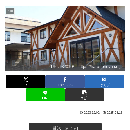
四国
引用：公式HP https://harunonoyu.co.jp
X
Facebook
はてブ
LINE
コピー
2023.12.02
2025.08.16
目次