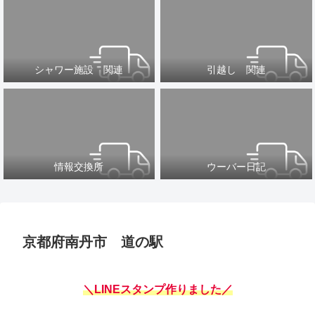
シャワー施設 関連
引越し 関連
情報交換所
ウーバー日記
京都府南丹市 道の駅
＼LINEスタンプ作りました／