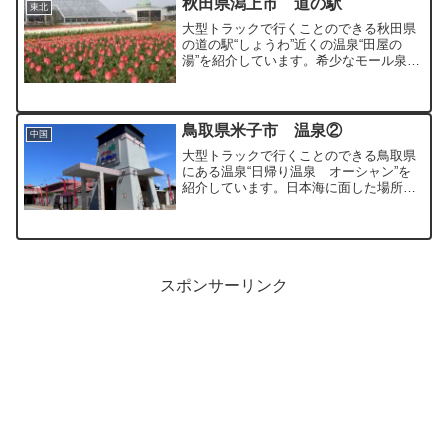
秋田県潟上市 道の駅
東北
大型トラックで行くことのできる秋田県
の道の駅“しょうわ”近くの温泉“田屋の
湯”を紹介しています。希少なモール泉の
温泉を破格の料金で堪能擦るこができま
す。
鳥取県米子市 温泉②
中国
大型トラックで行くことのできる鳥取県
にある温泉“日帰り温泉 オーシャン”を
紹介しています。日本海に面した場所に
あるアジアの雰囲気満点の源泉かけ流し
の温泉です。
スポンサーリンク