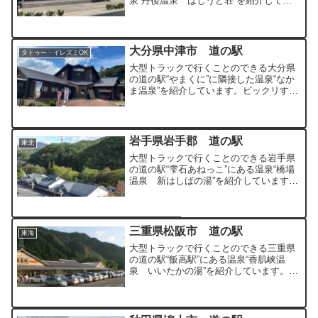
泉“丹後温泉 はしうど荘”を紹介してい
ます。京都府の北端で日本海を一望でき
る温泉です。
大分県中津市 道の駅
タトゥー・イレズミOK
大型トラックで行くことのできる大分県
の道の駅“やまくに”に隣接した温泉“なか
ま温泉”を紹介しています。ビックリする
ほどヌルヌルのお湯が特徴の温泉です。
岩手県岩手郡 道の駅
東北
大型トラックで行くことのできる岩手県
の道の駅“雫石あねっこ”にある温泉“橋場
温泉 新はしばの湯”を紹介しています。
単純温泉に近い刺激の少ない単純硫黄泉
の温泉です。
三重県松阪市 道の駅
東海
大型トラックで行くことのできる三重県
の道の駅“飯高駅”にある温泉“香肌峡温
泉 いいたかの湯”を紹介しています。三
重県では唯一の入浴施設のある道の駅で
す。