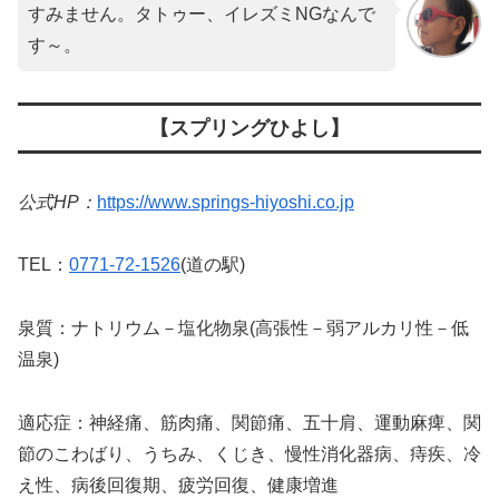
すみません。タトゥー、イレズミNGなんで
す～。
【スプリングひよし】
公式HP：
https://www.springs-hiyoshi.co.jp
TEL：
0771-72-1526
(道の駅)
泉質：ナトリウム－塩化物泉(高張性－弱アルカリ性－低
温泉)
適応症：神経痛、筋肉痛、関節痛、五十肩、運動麻痺、関
節のこわばり、うちみ、くじき、慢性消化器病、痔疾、冷
え性、病後回復期、疲労回復、健康増進