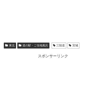
東北
道の駅・ご当地風呂
三陸道
宮城
スポンサーリンク