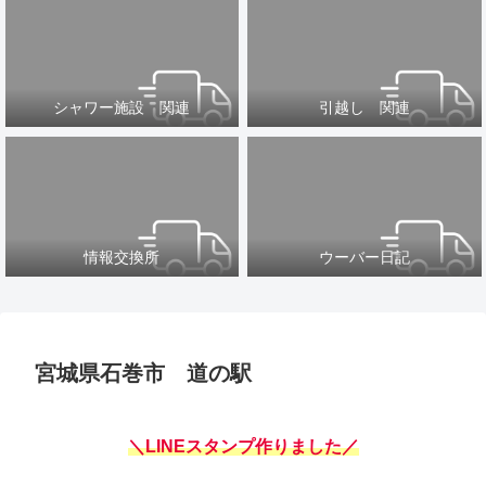
シャワー施設 関連
引越し 関連
情報交換所
ウーバー日記
宮城県石巻市 道の駅
＼LINEスタンプ作りました／