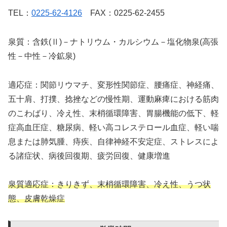
TEL：
0225-62-4126
FAX：0225-62-2455
泉質：含鉄(Ⅱ)－ナトリウム・カルシウム－塩化物泉(高張
性－中性－冷鉱泉)
適応症：関節リウマチ、変形性関節症、腰痛症、神経痛、
五十肩、打撲、捻挫などの慢性期、運動麻痺における筋肉
のこわばり、冷え性、末梢循環障害、胃腸機能の低下、軽
症高血圧症、糖尿病、軽い高コレステロール血症、軽い喘
息または肺気腫、痔疾、自律神経不安定症、ストレスによ
る諸症状、病後回復期、疲労回復、健康増進
泉質適応症：きりきず、末梢循環障害、冷え性、うつ状
態、皮膚乾燥症