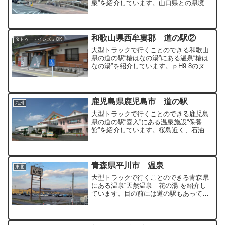
泉”を紹介しています。山口県との県境の
清流渓谷温泉地です。
和歌山県西牟婁郡 道の駅②
タトゥー・イレズミOK
大型トラックで行くことのできる和歌山
県の道の駅“椿はなの湯”にある温泉“椿は
なの湯”を紹介しています。ｐH9.8のヌル
ヌルの源泉かけ流しの温泉です。
鹿児島県鹿児島市 道の駅
九州
大型トラックで行くことのできる鹿児島
県の道の駅“喜入”にある温泉施設“保養
館”を紹介しています。桜島近く、石油基
地に隣接した道の駅にある温泉施設で
す。
青森県平川市 温泉
東北
大型トラックで行くことのできる青森県
にある温泉“天然温泉 花の湯”を紹介し
ています。目の前には道の駅もあって車
中泊での利用もオススメです。