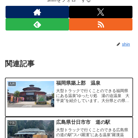
shin
関連記事
福岡県築上郡 温泉
九州
大型トラックで行くことのできる福岡県
にある温泉“ゆったり処 湯の迫温泉 大
平楽”を紹介しています。大分県との県境
にある広大な駐車場を有する温泉となっ
ています。
広島県廿日市市 道の駅
中国
大型トラックで行くことのできる広島県
の道の駅“スパ羅漢”にある温泉“羅漢温