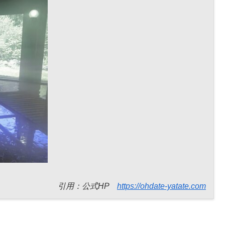
引用：公式HP
https://ohdate-yatate.com