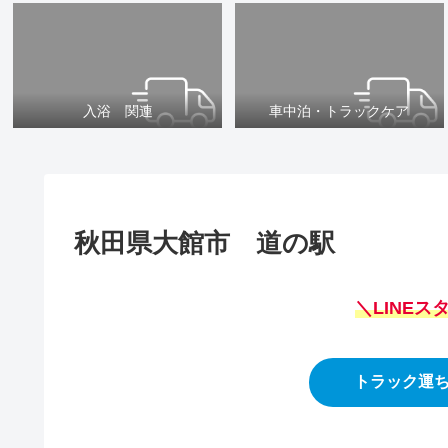
入浴 関連
車中泊・トラックケア
秋田県大館市 道の駅
＼LINE
トラック運