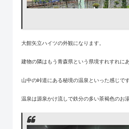
大館矢立ハイツの外観になります。
建物の隣はもう青森県という県境すれすれに
山中の峠道にある秘境の温泉といった感じで
温泉は源泉かけ流しで鉄分の多い茶褐色のお