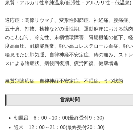
泉質：アルカリ性単純温泉(低張性－アルカリ性－低温泉)
適応症：関節リウマチ、変形性関節症、神経痛、腰痛症、
五十肩、打撲、捻挫などの慢性期、運動麻痺における筋肉
のこわばり、冷え性、末梢循環障害、胃腸機能の低下、軽
度高血圧、耐糖能異常、軽い高コレステロール血症、軽い
喘息または肺気腫、自律神経不安定症、痔の痛み、ストレ
スによる諸症状、病後回復期、疲労回復、健康増進
泉質別適応症：自律神経不安定症、不眠症、うつ状態
営業時間
朝風呂 6：00～10：00(最終受付9：30)
通常 12：00～21：00(最終受付20：30)