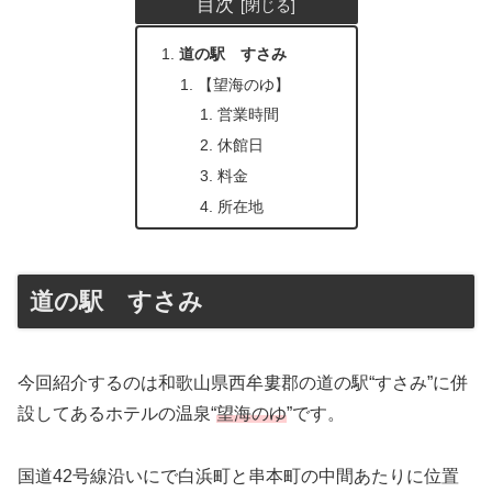
目次
道の駅 すさみ
【望海のゆ】
営業時間
休館日
料金
所在地
道の駅 すさみ
今回紹介するのは和歌山県西牟婁郡の道の駅“すさみ”に併
設してあるホテルの温泉“
望海のゆ
”です。
国道42号線沿いにで白浜町と串本町の中間あたりに位置