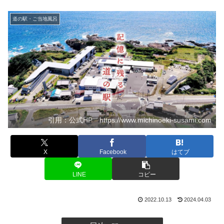
道の駅・ご当地風呂
引用：公式HP https://www.michinoeki-susami.com
X
Facebook
はてブ
LINE
コピー
2022.10.13
2024.04.03