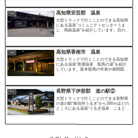
高知県安芸郡 温泉
四国
大型トラックで行くことのできる高知県
にある温泉“コミュニティセンターうま
じ 馬路温泉”を紹介しています。目の前
には清流が流れるリラックス効果の高い
環境にある温泉です。
高知県香南市 温泉
四国
大型トラックで行くことのできる高知県
にある温泉“黒潮温泉 龍馬の湯”を紹介
しています。坂本龍馬の年表や相関図を
観ながら入浴のできる温泉となっていま
す。
長野県下伊那郡 道の駅②
甲信
大型トラックで行くことのできる長野県
の道の駅“南信州うるぎ”から300ｍほどの
ところにある温泉“うるぎ温泉 こまどり
の湯”を紹介しています。愛知県からのア
クセスも良く利用しやすい温泉となって
います。