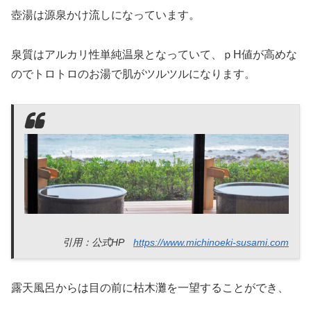
壺湯は源泉かけ流しになっています。
泉質はアルカリ性単純温泉となっていて、ｐH値が高めな
のでトロトロのお湯で肌がツルツルになります。
引用：公式HP
https://www.michinoeki-susami.com
露天風呂からは目の前に枯木灘を一望することができ、