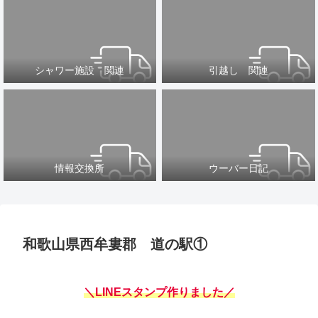
シャワー施設 関連
引越し 関連
情報交換所
ウーバー日記
和歌山県西牟婁郡 道の駅①
＼LINEスタンプ作りました／