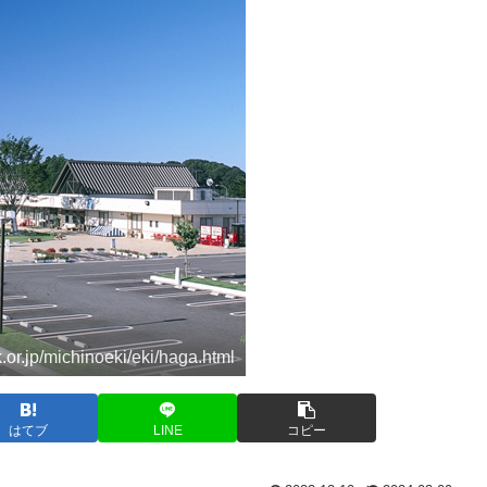
r.jp/michinoeki/eki/haga.html
はてブ
LINE
コピー