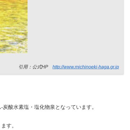
引用：公式HP
http://www.michinoeki-haga.gr.jp
-炭酸水素塩・塩化物泉となっています。
ります。