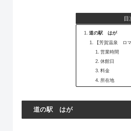
目
道の駅 はが
【芳賀温泉 ロ
営業時間
休館日
料金
所在地
道の駅 はが