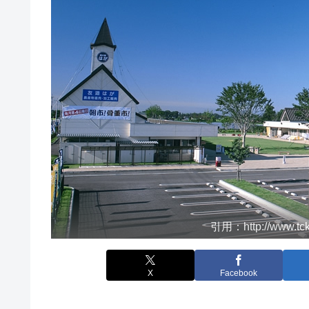
引用：http://www.tck.o
X
Facebook